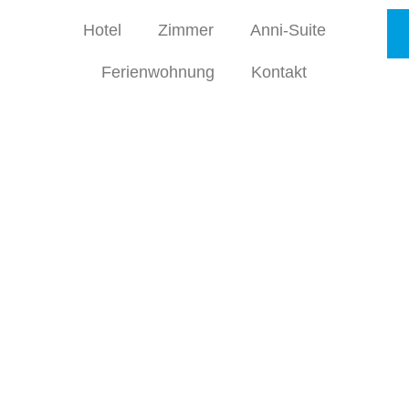
Hotel
Zimmer
Anni-Suite
Ferienwohnung
Kontakt
E HOTEL RESCHEN IN TUTZING AM STARNBE
Hotel Resche